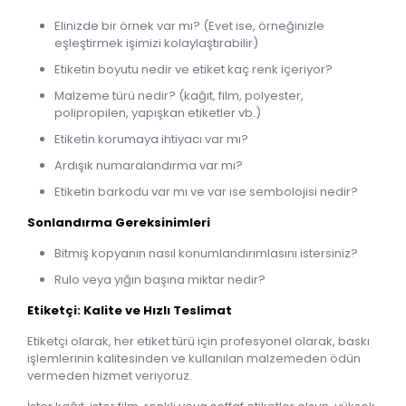
Elinizde bir örnek var mı? (Evet ise, örneğinizle
eşleştirmek işimizi kolaylaştırabilir)
Etiketin boyutu nedir ve etiket kaç renk içeriyor?
Malzeme türü nedir? (kağıt, film, polyester,
polipropilen, yapışkan etiketler vb.)
Etiketin korumaya ihtiyacı var mı?
Ardışık numaralandırma var mı?
Etiketin barkodu var mı ve var ise sembolojisi nedir?
Sonlandırma Gereksinimleri
Bitmiş kopyanın nasıl konumlandırımlasını istersiniz?
Rulo veya yığın başına miktar nedir?
Etiketçi: Kalite ve Hızlı Teslimat
Etiketçi olarak, her etiket türü için profesyonel olarak, baskı
işlemlerinin kalitesinden ve kullanılan malzemeden ödün
vermeden hizmet veriyoruz.