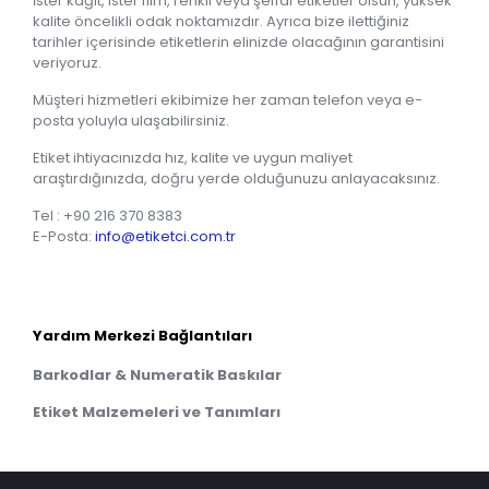
İster kağıt, ister film, renkli veya şeffaf etiketler olsun, yüksek
kalite öncelikli odak noktamızdır. Ayrıca bize ilettiğiniz
tarihler içerisinde etiketlerin elinizde olacağının garantisini
veriyoruz.
Müşteri hizmetleri ekibimize her zaman telefon veya e-
posta yoluyla ulaşabilirsiniz.
Etiket ihtiyacınızda hız, kalite ve uygun maliyet
araştırdığınızda, doğru yerde olduğunuzu anlayacaksınız.
Tel :
+90 216 370 8383
E-Posta:
info@etiketci.com.tr
Yardım Merkezi Bağlantıları
Barkodlar & Numeratik Baskılar
Etiket Malzemeleri ve Tanımları