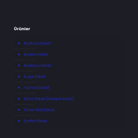
Ürünler
Barkod Etiketi
Baskılı Etiket
Baskısız Etiket
Kuşe Etiket
Termal Etiket
Difriz Etiket (Deepfreeze)
Silver Mat Etiket
Şeffaf Etiket