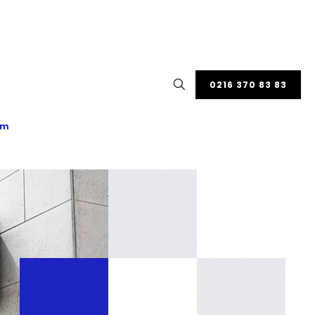
0216 370 83 83
im