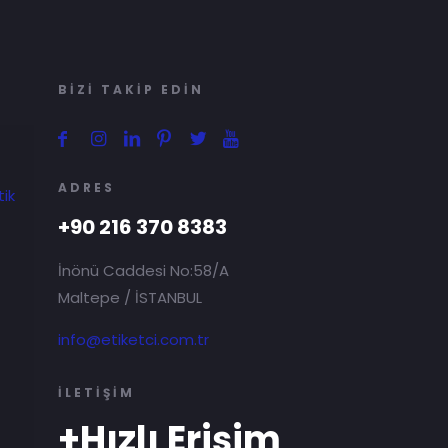
BİZİ TAKİP EDİN
ADRES
tik
+90 216 370 8383
İnönü Caddesi No:58/A
Maltepe / İSTANBUL
info@etiketci.com.tr
İLETİŞİM
+Hızlı Erişim