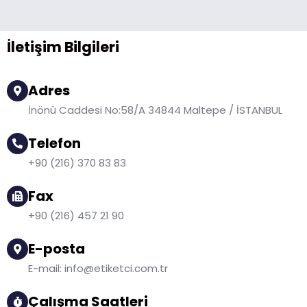
İletişim Bilgileri
Adres
İnönü Caddesi No:58/A 34844 Maltepe / İSTANBUL
Telefon
+90 (216) 370 83 83
Fax
+90 (216) 457 21 90
E-posta
E-mail:
info@etiketci.com.tr
Çalışma Saatleri